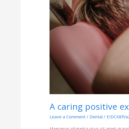
A caring positive e
Leave a Comment
/
Dental
/
EIDCX8fVa
Maecenas pharetra risus sit amet gravi