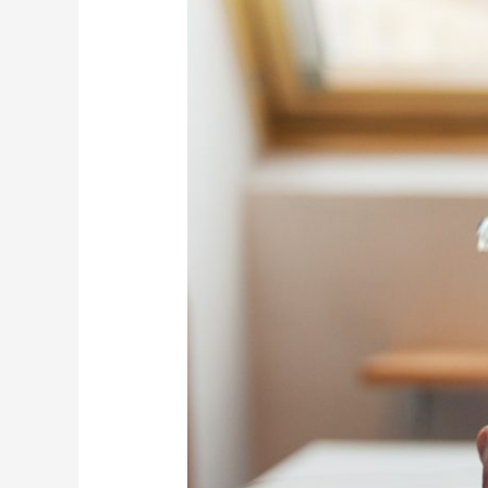
starts
with
a
beautiful
smile