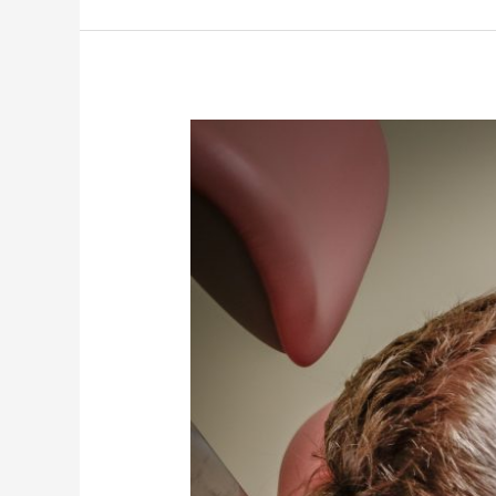
A
caring
positive
experience